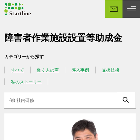
メ
イ
ン
コ
ン
障害者作業施設設置等助成金
テ
ン
カテゴリーから探す
ツ
へ
すべて
働く人の声
導入事例
支援技術
カテゴリー
カテゴリー
カテゴリー
カテゴリー
移
動
私のストーリー
カテゴリー
検
索