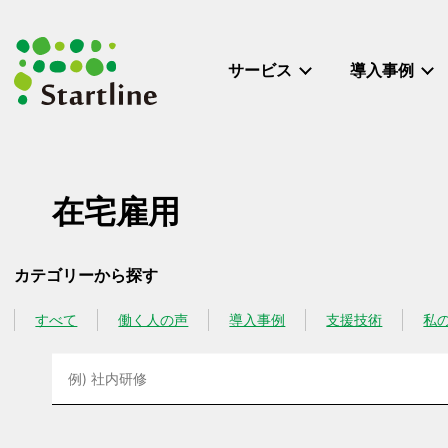
メ
イ
ン
サービス
導入事例
コ
ン
テ
ン
ツ
在宅雇用
へ
移
動
カテゴリーから探す
すべて
働く人の声
導入事例
支援技術
私
カテゴリー
カテゴリー
カテゴリー
カテゴリー
カテゴ
検
索