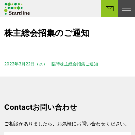
メ
イ
ン
コ
株主総会招集のご通知
ン
テ
ン
ツ
へ
2023年3月22日（水） 臨時株主総会招集ご通知
移
動
Contact
お問い合わせ
ご相談がありましたら、お気軽にお問い合わせください。