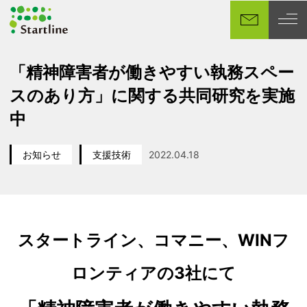
メ
イ
ン
コ
「精神障害者が働きやすい執務スペー
ン
スのあり方」に関する共同研究を実施
テ
ン
中
ツ
へ
お知らせ
支援技術
2022.04.18
移
カテゴリー
カテゴリー
投稿日
動
スタートライン、コマニー、WINフ
ロンティアの3社にて