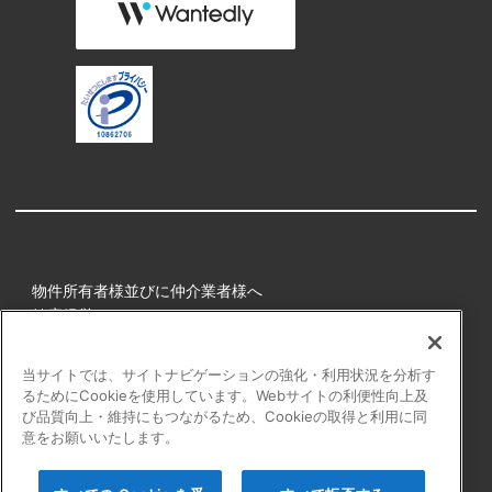
物件所有者様並びに仲介業者様へ
健康経営
所属アスリート
当サイトでは、サイトナビゲーションの強化・利用状況を分析す
るためにCookieを使用しています。Webサイトの利便性向上及
プライバシーポリシー
び品質向上・維持にもつながるため、Cookieの取得と利用に同
障害者の表記について
意をお願いいたします。
アクセシビリティの対応について
カスタマーハラスメントに対する行動指針