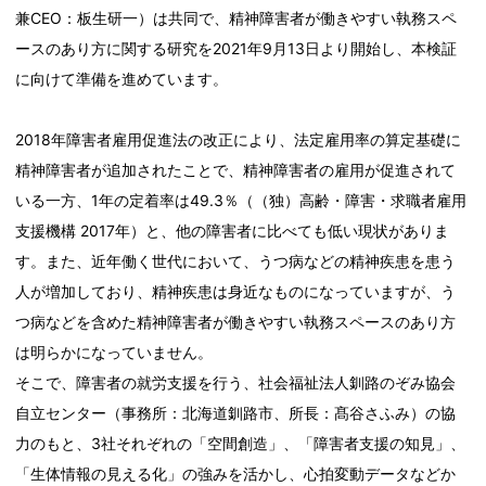
兼CEO：板生研一）は共同で、精神障害者が働きやすい執務スペ
ースのあり方に関する研究を2021年9月13日より開始し、本検証
に向けて準備を進めています。
2018年障害者雇用促進法の改正により、法定雇用率の算定基礎に
精神障害者が追加されたことで、精神障害者の雇用が促進されて
いる一方、1年の定着率は49.3％（（独）高齢・障害・求職者雇用
支援機構 2017年）と、他の障害者に比べても低い現状がありま
す。また、近年働く世代において、うつ病などの精神疾患を患う
人が増加しており、精神疾患は身近なものになっていますが、う
つ病などを含めた精神障害者が働きやすい執務スペースのあり方
は明らかになっていません。
そこで、障害者の就労支援を行う、社会福祉法人釧路のぞみ協会
自立センター（事務所：北海道釧路市、所長：髙谷さふみ）の協
力のもと、3社それぞれの「空間創造」、「障害者支援の知見」、
「生体情報の見える化」の強みを活かし、心拍変動データなどか