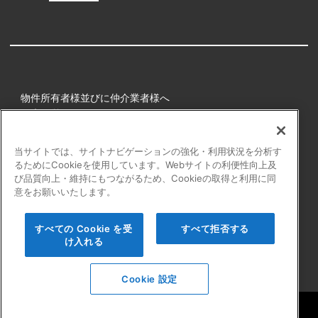
物件所有者様並びに仲介業者様へ
健康経営
所属アスリート
当サイトでは、サイトナビゲーションの強化・利用状況を分析す
るためにCookieを使用しています。Webサイトの利便性向上及
プライバシーポリシー
び品質向上・維持にもつながるため、Cookieの取得と利用に同
障害者の表記について
意をお願いいたします。
アクセシビリティの対応について
カスタマーハラスメントに対する行動指針
すべての Cookie を受
すべて拒否する
よくある質問
け入れる
Cookie 設定
Copyright © Startline CO.,LTD. All rights reserved.