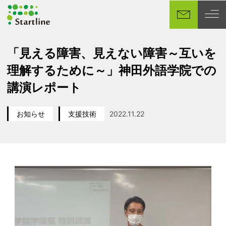
メ
イ
ン
コ
「見える障害、見えない障害～互いを
ン
理解するために～」神田外語学院での
テ
ン
講演レポート
ツ
へ
お知らせ
支援技術
2022.11.22
移
カテゴリー
カテゴリー
投稿日
動