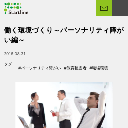
メ
イ
ン
コ
働く環境づくり～パーソナリティ障が
ン
い編～
テ
ン
ツ
2016.08.31
投稿日
へ
タグ：
移
#パーソナリティ障がい
#教育担当者
#職場環境
タグ
タグ
タグ
動