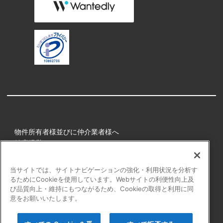
物件所有者様並びに仲介業者様へ
健康経営
所属アスリート
当サイトでは、サイトナビゲーションの強化・利用状況を分析す
るためにCookieを使用しています。Webサイトの利便性向上及
プライバシーポリシー
び品質向上・維持にもつながるため、Cookieの取得と利用に同
障害者の表記について
意をお願いいたします。
アクセシビリティの対応について
カスタマーハラスメントに対する行動指針