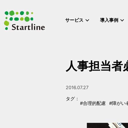
メ
イ
ン
サービス
導入事例
コ
ン
テ
ン
ツ
へ
人事担当者
移
動
2016.07.27
投稿日
タグ：
#合理的配慮
#障がい
タグ
タグ