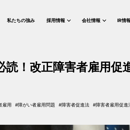
私たちの強み
採用情報
会社情報
IR情
必読！改正障害者雇用促
者雇用
#障がい者雇用問題
#障害者促進法
#障害者雇用促進
タグ
タグ
タグ