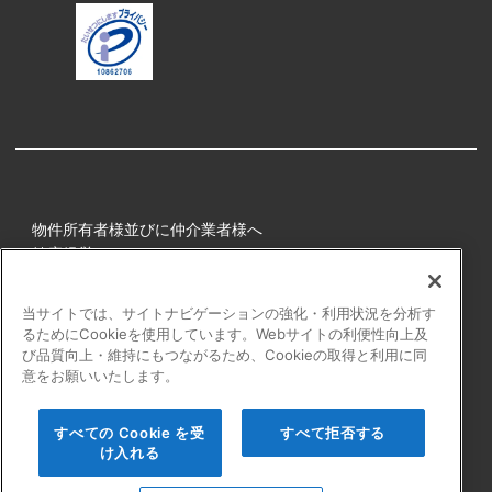
物件所有者様並びに仲介業者様へ
健康経営
所属アスリート
当サイトでは、サイトナビゲーションの強化・利用状況を分析す
るためにCookieを使用しています。Webサイトの利便性向上及
プライバシーポリシー
び品質向上・維持にもつながるため、Cookieの取得と利用に同
障害者の表記について
意をお願いいたします。
アクセシビリティの対応について
カスタマーハラスメントに対する行動指針
すべての Cookie を受
すべて拒否する
よくある質問
け入れる