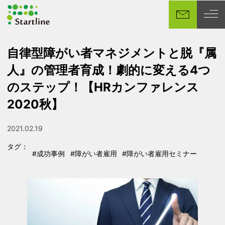
メ
イ
ン
コ
自律型障がい者マネジメントと脱『属
ン
人』の管理者育成！劇的に変える4つ
テ
ン
のステップ！【HRカンファレンス
ツ
2020秋】
へ
移
2021.02.19
動
投稿日
タグ：
#成功事例
#障がい者雇用
#障がい者雇用セミナー
タグ
タグ
タグ