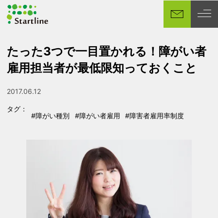
メ
イ
ン
コ
たった3つで一目置かれる！障がい者
ン
雇用担当者が最低限知っておくこと
テ
ン
ツ
2017.06.12
投稿日
へ
タグ：
移
#障がい種別
#障がい者雇用
#障害者雇用率制度
タグ
タグ
タグ
動