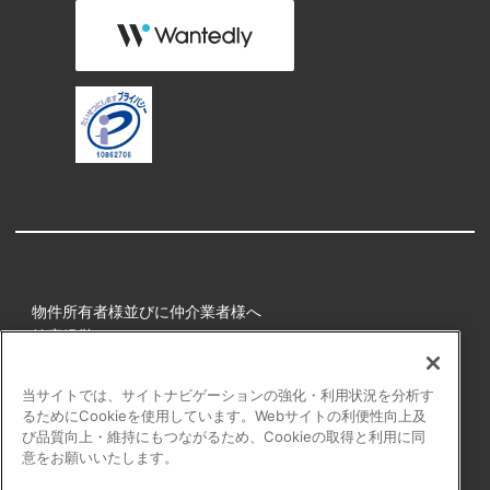
物件所有者様並びに仲介業者様へ
健康経営
所属アスリート
当サイトでは、サイトナビゲーションの強化・利用状況を分析す
るためにCookieを使用しています。Webサイトの利便性向上及
プライバシーポリシー
び品質向上・維持にもつながるため、Cookieの取得と利用に同
障害者の表記について
意をお願いいたします。
アクセシビリティの対応について