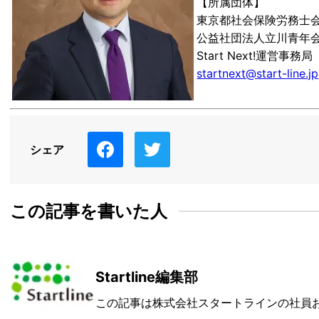
【所属団体】
東京都社会保険労務士
公益社団法人立川青年
Start Next!運営事務局
startnext@start-line.jp
シェア
この記事を書いた人
Startline編集部
この記事は株式会社スタートラインの社員