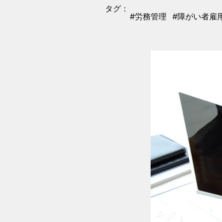
タグ：
#労務管理
#障がい者雇
タグ
タグ