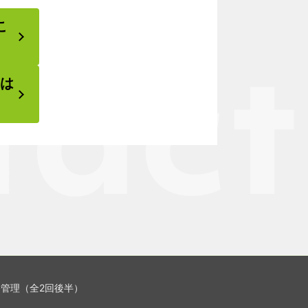
こ
せは
管理（全2回後半）