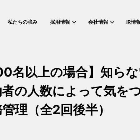
私たちの強み
採用情報
会社情報
IR情
00名以上の場合】知ら
働者の人数によって気を
管理（全2回後半）