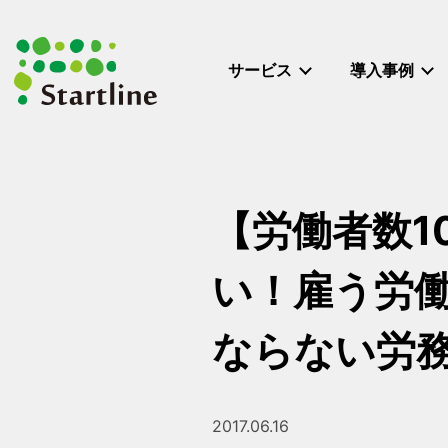
メ
イ
ン
サービス
導入事例
コ
ン
テ
ン
ツ
へ
【労働者数1
移
動
い！雇う労
ならない労務
2017.06.16
投稿日