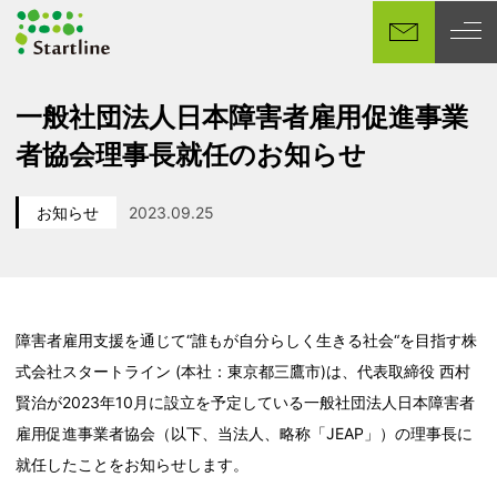
メ
イ
ン
コ
一般社団法人日本障害者雇用促進事業
ン
者協会理事長就任のお知らせ
テ
ン
ツ
お知らせ
2023.09.25
カテゴリー
投稿日
へ
移
動
障害者雇用支援を通じて“誰もが自分らしく生きる社会“を目指す株
式会社スタートライン (本社：東京都三鷹市)は、代表取締役 西村
賢治が2023年10月に設立を予定している一般社団法人日本障害者
雇用促進事業者協会（以下、当法人、略称「JEAP」）の理事長に
就任したことをお知らせします。