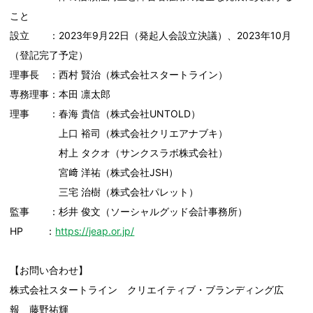
こと
設立 ：2023年9月22日（発起人会設立決議）、2023年10月
（登記完了予定）
理事長 ：西村 賢治（株式会社スタートライン）
専務理事：本田 凛太郎
理事 ：春海 貴信（株式会社UNTOLD）
上口 裕司（株式会社クリエアナブキ）
村上 タクオ（サンクスラボ株式会社）
宮﨑 洋祐（株式会社JSH）
三宅 治樹（株式会社パレット）
監事 ：杉井 俊文（ソーシャルグッド会計事務所）
HP ：
https://jeap.or.jp/
【お問い合わせ】
株式会社スタートライン クリエイティブ・ブランディング広
報 藤野祐輝