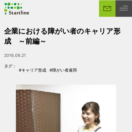
メ
イ
ン
コ
企業における障がい者のキャリア形
ン
成 ～前編～
テ
ン
ツ
2016.09.21
投稿日
へ
タグ：
移
#キャリア形成
#障がい者雇用
タグ
タグ
動