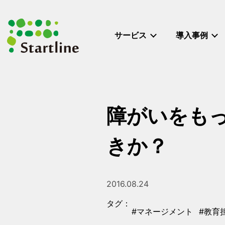
メ
イ
ン
サービス
導入事例
コ
ン
テ
ン
ツ
へ
障がいをも
移
動
きか？
2016.08.24
投稿日
タグ：
#マネージメント
#教育
タグ
タグ