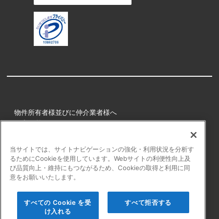
物件所有者様並びに仲介業者様へ
健康経営
所属アスリート
当サイトでは、サイトナビゲーションの強化・利用状況を分析す
るためにCookieを使用しています。Webサイトの利便性向上及
プライバシーポリシー
び品質向上・維持にもつながるため、Cookieの取得と利用に同
障害者の表記について
意をお願いいたします。
アクセシビリティの対応について
カスタマーハラスメントに対する行動指針
すべての Cookie を受
すべて拒否する
よくある質問
け入れる