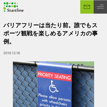
メ
イ
ン
コ
バリアフリーは当たり前。誰でもス
ン
ポーツ観戦を楽しめるアメリカの事
テ
ン
例。
ツ
へ
2016.12.16
投稿日
移
動