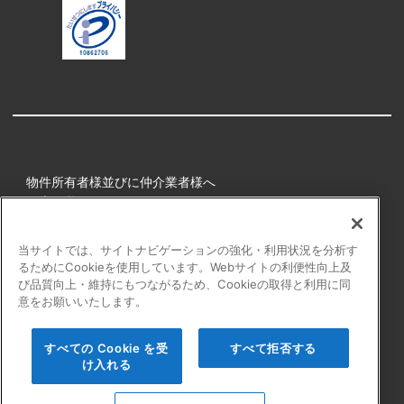
物件所有者様並びに仲介業者様へ
健康経営
所属アスリート
当サイトでは、サイトナビゲーションの強化・利用状況を分析す
るためにCookieを使用しています。Webサイトの利便性向上及
プライバシーポリシー
び品質向上・維持にもつながるため、Cookieの取得と利用に同
障害者の表記について
意をお願いいたします。
アクセシビリティの対応について
カスタマーハラスメントに対する行動指針
すべての Cookie を受
すべて拒否する
よくある質問
け入れる