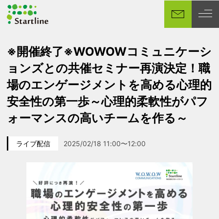
メ
イ
ン
コ
※開催終了※WOWOWコミュニケーシ
ン
ョンズとの共催セミナー再演決定！職
テ
ン
場のエンゲージメントを高める心理的
ツ
安全性の第一歩～心理的柔軟性がパフ
へ
移
ォーマンスの高いチームを作る～
動
ライブ配信
2025/02/18 11:00〜12:00
カテゴリー
イベント日